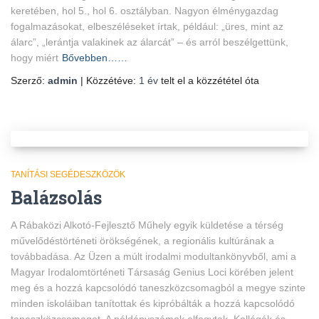
keretében, hol 5., hol 6. osztályban. Nagyon élménygazdag
fogalmazásokat, elbeszéléseket írtak, például: „üres, mint az
álarc”, „lerántja valakinek az álarcát” – és arról beszélgettünk,
hogy miért
Bővebben……
Szerző:
admin
| Közzétéve:
1 év
telt el a közzététel óta
TANÍTÁSI SEGÉDESZKÖZÖK
Balázsolás
A Rábaközi Alkotó-Fejlesztő Műhely egyik küldetése a térség
művelődéstörténeti örökségének, a regionális kultúrának a
továbbadása. Az Üzen a múlt irodalmi modultankönyvből, ami a
Magyar Irodalomtörténeti Társaság Genius Loci körében jelent
meg és a hozzá kapcsolódó taneszközcsomagból a megye szinte
minden iskoláiban tanítottak és kipróbálták a hozzá kapcsolódó