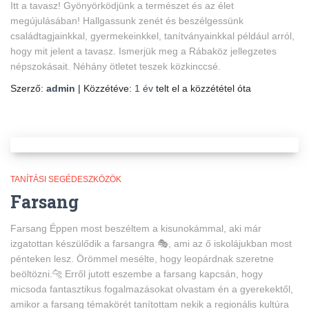
Itt a tavasz! Gyönyörködjünk a természet és az élet
megújulásában! Hallgassunk zenét és beszélgessünk
családtagjainkkal, gyermekeinkkel, tanítványainkkal például arról,
hogy mit jelent a tavasz. Ismerjük meg a Rábaköz jellegzetes
népszokásait. Néhány ötletet teszek közkinccsé.
Szerző:
admin
| Közzétéve:
1 év
telt el a közzététel óta
TANÍTÁSI SEGÉDESZKÖZÖK
Farsang
Farsang Éppen most beszéltem a kisunokámmal, aki már
izgatottan készülődik a farsangra 🎭, ami az ő iskolájukban most
pénteken lesz. Örömmel mesélte, hogy leopárdnak szeretne
beöltözni.🐆 Erről jutott eszembe a farsang kapcsán, hogy
micsoda fantasztikus fogalmazásokat olvastam én a gyerekektől,
amikor a farsang témakörét tanítottam nekik a regionális kultúra