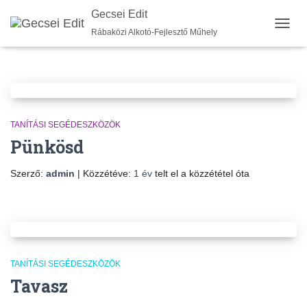
Gecsei Edit
Hírek
Rábaközi Alkotó-Fejlesztő Műhely
NAVIG
BE-/K
TANÍTÁSI SEGÉDESZKÖZÖK
Pünkösd
Szerző:
admin
| Közzétéve:
1 év
telt el a közzététel óta
TANÍTÁSI SEGÉDESZKÖZÖK
Tavasz