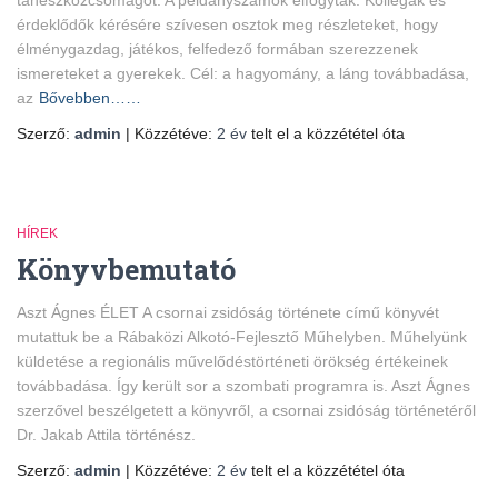
taneszközcsomagot. A példányszámok elfogytak. Kollégák és
érdeklődők kérésére szívesen osztok meg részleteket, hogy
élménygazdag, játékos, felfedező formában szerezzenek
ismereteket a gyerekek. Cél: a hagyomány, a láng továbbadása,
az
Bővebben……
Szerző:
admin
| Közzétéve:
2 év
telt el a közzététel óta
HÍREK
Könyvbemutató
Aszt Ágnes ÉLET A csornai zsidóság története című könyvét
mutattuk be a Rábaközi Alkotó-Fejlesztő Műhelyben. Műhelyünk
küldetése a regionális művelődéstörténeti örökség értékeinek
továbbadása. Így került sor a szombati programra is. Aszt Ágnes
szerzővel beszélgetett a könyvről, a csornai zsidóság történetéről
Dr. Jakab Attila történész.
Szerző:
admin
| Közzétéve:
2 év
telt el a közzététel óta