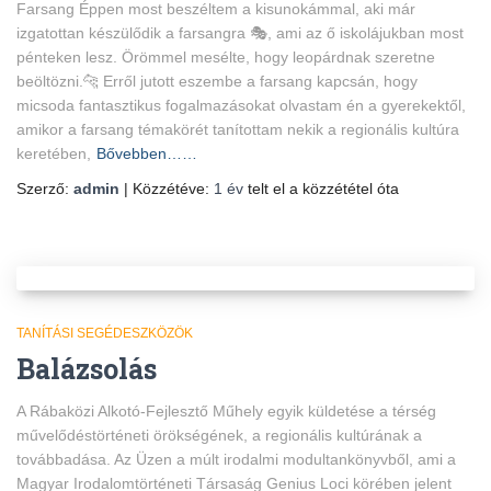
Farsang Éppen most beszéltem a kisunokámmal, aki már
izgatottan készülődik a farsangra 🎭, ami az ő iskolájukban most
pénteken lesz. Örömmel mesélte, hogy leopárdnak szeretne
beöltözni.🐆 Erről jutott eszembe a farsang kapcsán, hogy
micsoda fantasztikus fogalmazásokat olvastam én a gyerekektől,
amikor a farsang témakörét tanítottam nekik a regionális kultúra
keretében,
Bővebben……
Szerző:
admin
| Közzétéve:
1 év
telt el a közzététel óta
TANÍTÁSI SEGÉDESZKÖZÖK
Balázsolás
A Rábaközi Alkotó-Fejlesztő Műhely egyik küldetése a térség
művelődéstörténeti örökségének, a regionális kultúrának a
továbbadása. Az Üzen a múlt irodalmi modultankönyvből, ami a
Magyar Irodalomtörténeti Társaság Genius Loci körében jelent