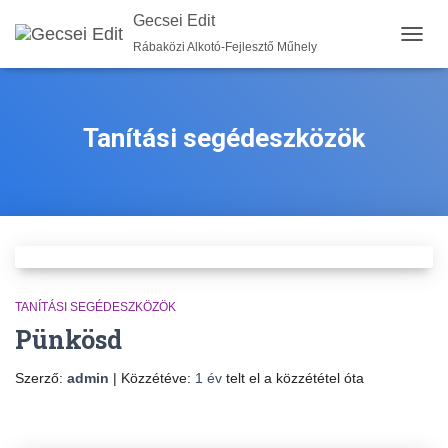
Gecsei Edit
Rábaközi Alkotó-Fejlesztő Műhely
NAVIG
BE-/K
Tanítási segédeszközök
TANÍTÁSI SEGÉDESZKÖZÖK
Pünkösd
Szerző:
admin
| Közzétéve:
1 év
telt el a közzététel óta