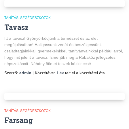
TANÍTÁSI SEGÉDESZKÖZÖK
Tavasz
Itt a tavasz! Gyönyörködjünk a természet és az élet
megújulásában! Hallgassunk zenét és beszélgessünk
családtagjainkkal, gyermekeinkkel, tanítványainkkal például arról,
hogy mit jelent a tavasz. Ismerjük meg a Rábaköz jellegzetes
népszokásait. Néhány ötletet teszek közkinccsé.
Szerző:
admin
| Közzétéve:
1 év
telt el a közzététel óta
TANÍTÁSI SEGÉDESZKÖZÖK
Farsang