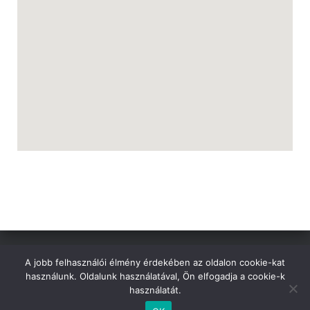
L
Á
S
A
A jobb felhasználói élmény érdekében az oldalon cookie-kat
GDPR
használunk. Oldalunk használatával, Ön elfogadja a cookie-k
használatát.
Hestia | Fejlesztő:
ThemeIsle