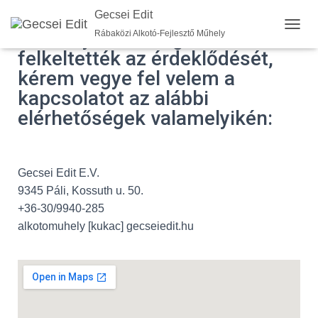
Gecsei Edit
Amennyiben szolgáltatásaim
Rábaközi Alkotó-Fejlesztő Műhely
N
A
felkeltették az érdeklődését,
V
kérem vegye fel velem a
I
G
kapcsolatot az alábbi
Á
elérhetőségek valamelyikén:
C
I
Ó
B
E
Gecsei Edit E.V.
-
9345 Páli, Kossuth u. 50.
/
+36-30/9940-285
K
I
alkotomuhely [kukac] gecseiedit.hu
K
A
P
C
S
O