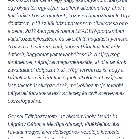
– A közös munkának egy nagy akadálya volt, hiányzott
egy olyan tér, egy olyan szellemi alkotóműhely, ahol a
kollégákkal összeülhetünk, közösen dolgozhatunk. Úgy
döntöttem, páli szülői házamat teszem alkalmassá erre
a célra. 2012-ben pályáztam a LEADER-programban
vállalkozásfejlesztésre és sikerült támogatást nyernem.
A ház most már arra való, hogy a Rábaköz kulturális
értékeit, hagyományait továbbéltessük. A tájegység
történelmét, néprajzát megismertessük, ahol a tanárok
zavartalanul dolgozhatnak. Régi tervem az is, hogy a
Rábaközben élő értelmiségnek alkotói teret nyújtsak.
Vannak tehát elképzelések, melyekhez majd további
pályázati forrásokra lesz szükség és civil szervezetek
összefogására.
Gecsei Edit hozzátette: az alkotóműhely átadásán
Légrády Gábor, a Mezőgazdasági, Vidékfejlesztési
Hivatal megyei kirendeltségének vezetője kiemelte,