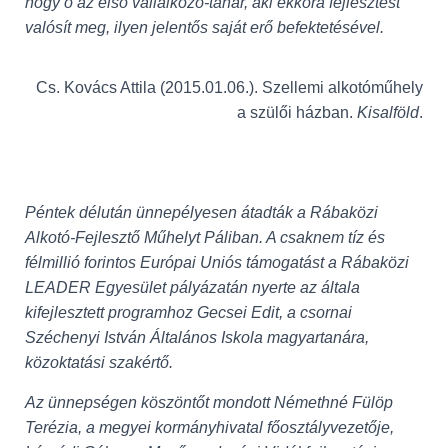
hogy ő az első vállalkozó-tanár, aki ekkora fejlesztést
valósít meg, ilyen jelentős saját erő befektetésével.
Cs. Kovács Attila (
2015.01.06.
). Szellemi alkotóműhely
a szülői házban.
Kisalföld
.
Péntek délután ünnepélyesen átadták a Rábaközi
Alkotó-Fejlesztő Műhelyt Páliban. A csaknem tíz és
félmillió forintos Európai Uniós támogatást a Rábaközi
LEADER Egyesület pályázatán nyerte az általa
kifejlesztett programhoz Gecsei Edit, a csornai
Széchenyi István Általános Iskola magyartanára,
közoktatási szakértő.
Az ünnepségen köszöntőt mondott Némethné Fülöp
Terézia, a megyei kormányhivatal főosztályvezetője,