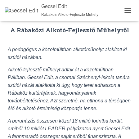
Gecsei Edit
Rábaközi Alkotó-Fejlesztő Műhely
N
A
V
A Rábaközi Alkotó-Fejlesztő Műhelyről
I
G
Á
A pedagógus a közelmúltban alkotóműhelyt alakított ki
C
I
szülői házában.
Ó
B
Alkotó-fejlesztő műhelyt adtak át a közelmúltban
E
Páliban. Gecsei Edit, a csornai Széchenyi-iskola tanára
-
szülői házát alakította ki úgy, hogy teret adhasson a
/
K
Rábaköz kultúrájának, hagyományainak
I
továbbéltetéséhez. Azt szeretné, ha otthona a térségben
K
élő és alkotó értelmiség központja lenne.
A
P
A beruházás összesen közel 18 millió forintba került,
C
S
amiből 10 milliót LEADER-pályázaton nyert Gecsei Edit.
O
A fennmaradó összeget saját erőből finanszírozta. A