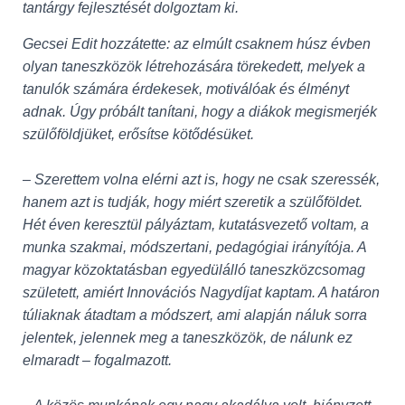
tantárgy fejlesztését dolgoztam ki.
Gecsei Edit hozzátette: az elmúlt csaknem húsz évben
olyan taneszközök létrehozására törekedett, melyek a
tanulók számára érdekesek, motiválóak és élményt
adnak. Úgy próbált tanítani, hogy a diákok megismerjék
szülőföldjüket, erősítse kötődésüket.
– Szerettem volna elérni azt is, hogy ne csak szeressék,
hanem azt is tudják, hogy miért szeretik a szülőföldet.
Hét éven keresztül pályáztam, kutatásvezető voltam, a
munka szakmai, módszertani, pedagógiai irányítója. A
magyar közoktatásban egyedülálló taneszközcsomag
született, amiért Innovációs Nagydíjat kaptam. A határon
túliaknak átadtam a módszert, ami alapján náluk sorra
jelentek, jelennek meg a taneszközök, de nálunk ez
elmaradt – fogalmazott.