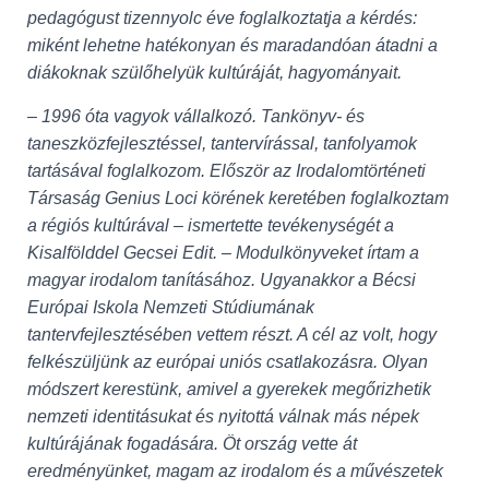
L
pedagógust tizennyolc éve foglalkoztatja a kérdés:
Á
S
miként lehetne hatékonyan és maradandóan átadni a
A
diákoknak szülőhelyük kultúráját, hagyományait.
– 1996 óta vagyok vállalkozó. Tankönyv- és
taneszközfejlesztéssel, tantervírással, tanfolyamok
tartásával foglalkozom. Először az Irodalomtörténeti
Társaság Genius Loci körének keretében foglalkoztam
a régiós kultúrával – ismertette tevékenységét a
Kisalfölddel Gecsei Edit. – Modulkönyveket írtam a
magyar irodalom tanításához. Ugyanakkor a Bécsi
Európai Iskola Nemzeti Stúdiumának
tantervfejlesztésében vettem részt. A cél az volt, hogy
felkészüljünk az európai uniós csatlakozásra. Olyan
módszert kerestünk, amivel a gyerekek megőrizhetik
nemzeti identitásukat és nyitottá válnak más népek
kultúrájának fogadására. Öt ország vette át
eredményünket, magam az irodalom és a művészetek