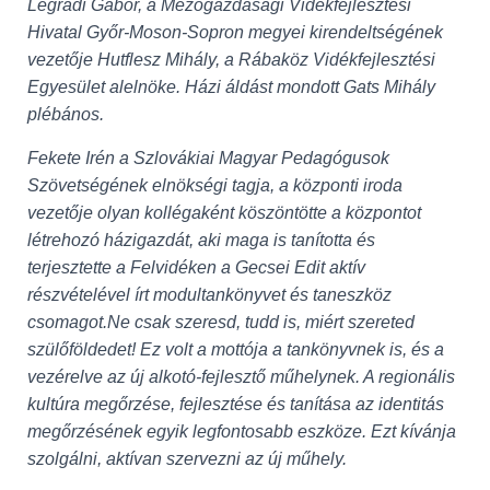
Légrádi Gábor, a Mezőgazdasági Vidékfejlesztési
Hivatal Győr-Moson-Sopron megyei kirendeltségének
vezetője Hutflesz Mihály, a Rábaköz Vidékfejlesztési
Egyesület alelnöke. Házi áldást mondott Gats Mihály
plébános.
Fekete Irén a Szlovákiai Magyar Pedagógusok
Szövetségének elnökségi tagja, a központi iroda
vezetője olyan kollégaként köszöntötte a központot
létrehozó házigazdát, aki maga is tanította és
terjesztette a Felvidéken a Gecsei Edit aktív
részvételével írt modultankönyvet és taneszköz
csomagot.Ne csak szeresd, tudd is, miért szereted
szülőföldedet! Ez volt a mottója a tankönyvnek is, és a
vezérelve az új alkotó-fejlesztő műhelynek. A regionális
kultúra megőrzése, fejlesztése és tanítása az identitás
megőrzésének egyik legfontosabb eszköze. Ezt kívánja
szolgálni, aktívan szervezni az új műhely.