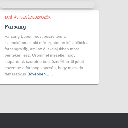
TANÍTÁSI SEGÉDESZKÖZÖK
Farsang
Farsang Éppen most beszéltem a
kisunokámmal, aki már izgatottan készülődik a
farsangra 🎭, ami az ő iskolájukban most
pénteken lesz. Örömmel mesélte, hogy
leopárdnak szeretne beöltözni.🐆 Erről jutott
eszembe a farsang kapcsán, hogy micsoda
fantasztikus
Bővebben...…