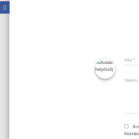
Név
*
Valami 
A 
hozzás