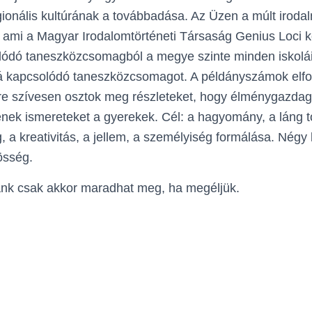
ionális kultúrának a továbbadása. Az Üzen a múlt irodal
 ami a Magyar Irodalomtörténeti Társaság Genius Loci k
lódó taneszközcsomagból a megye szinte minden iskolái
zá kapcsolódó taneszközcsomagot. A példányszámok elfo
re szívesen osztok meg részleteket, hogy
élménygazdag, 
nek ismereteket a gyerekek. Cél: a hagyomány, a láng 
 a kreativitás, a jellem, a személyiség formálása. Négy 
össég.
ránk csak akkor maradhat meg, ha megéljük.