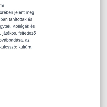
mi
örében jelent meg
ban tanítottak és
gytak. Kollégák és
játékos, felfedező
továbbadása, az
kulcsszó: kultúra,