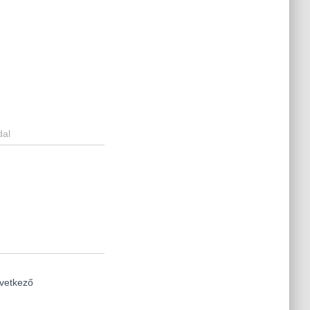
al
vetkező