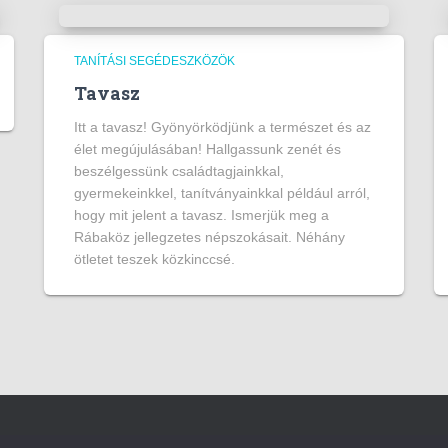
TANÍTÁSI SEGÉDESZKÖZÖK
Tavasz
Itt a tavasz! Gyönyörködjünk a természet és az
élet megújulásában! Hallgassunk zenét és
beszélgessünk családtagjainkkal,
gyermekeinkkel, tanítványainkkal például arról,
hogy mit jelent a tavasz. Ismerjük meg a
Rábaköz jellegzetes népszokásait. Néhány
ötletet teszek közkinccsé.