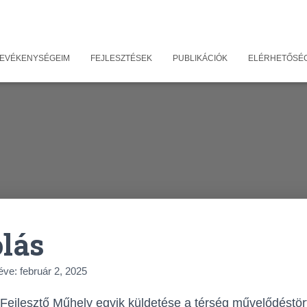
 TEVÉKENYSÉGEIM
FEJLESZTÉSEK
PUBLIKÁCIÓK
ELÉRHETŐSÉ
lás
éve:
február 2, 2025
Fejlesztő Műhely egyik küldetése a térség művelődéstör