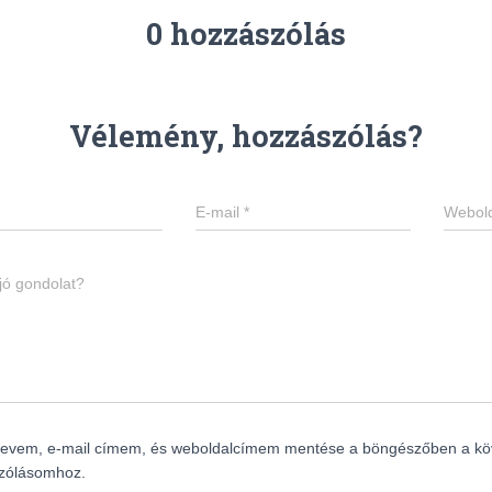
0 hozzászólás
Vélemény, hozzászólás?
E-mail
*
Webold
jó gondolat?
nevem, e-mail címem, és weboldalcímem mentése a böngészőben a kö
zólásomhoz.