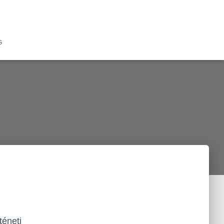
G
téneti