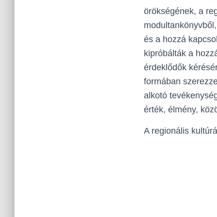
örökségének, a reg
modultankönyvből,
és a hozzá kapcso
kipróbálták a hoz
érdeklődők kérésé
formában szerezze
alkotó tevékenység,
érték, élmény, köz
A regionális kultú