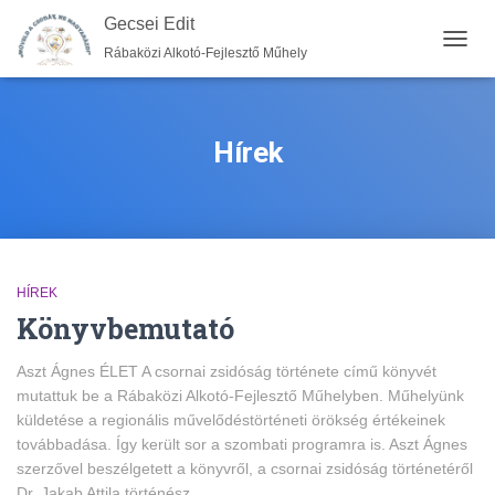
Gecsei Edit
Rábaközi Alkotó-Fejlesztő Műhely
NAVIG
BE-/K
Hírek
HÍREK
Könyvbemutató
Aszt Ágnes ÉLET A csornai zsidóság története című könyvét
mutattuk be a Rábaközi Alkotó-Fejlesztő Műhelyben. Műhelyünk
küldetése a regionális művelődéstörténeti örökség értékeinek
továbbadása. Így került sor a szombati programra is. Aszt Ágnes
szerzővel beszélgetett a könyvről, a csornai zsidóság történetéről
Dr. Jakab Attila történész.