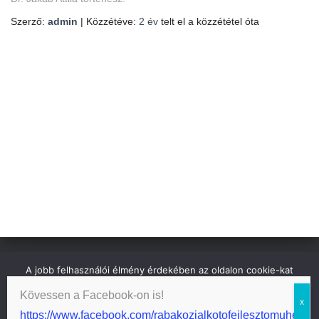
Szerző:
admin
| Közzétéve:
2 év
telt el a közzététel óta
A jobb felhasználói élmény érdekében az oldalon cookie-kat
GDPR
használunk. Oldalunk használatával, Ön elfogadja a cookie-k
Kövessen a Facebook-on is!
használatát.
Hestia | Fejlesztő:
ThemeIsle
https://www.facebook.com/rabakozialkotofejlesztomuhely