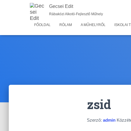
Gecsei Edit
Rábaközi Alkotó-Fejlesztő Műhely
FŐOLDAL
RÓLAM
A MŰHELYRŐL
ISKOLAI
zsid
Szerző:
admin
Közzét