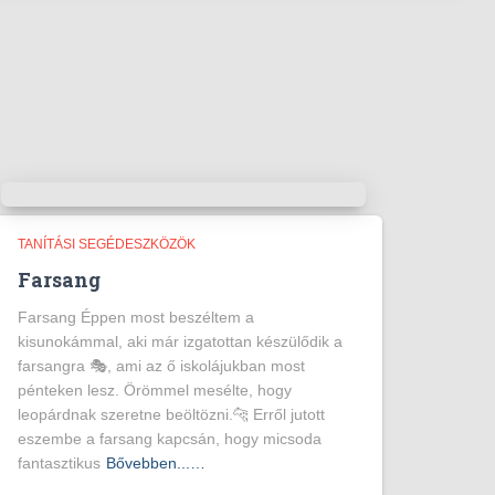
TANÍTÁSI SEGÉDESZKÖZÖK
Farsang
Farsang Éppen most beszéltem a
kisunokámmal, aki már izgatottan készülődik a
farsangra 🎭, ami az ő iskolájukban most
pénteken lesz. Örömmel mesélte, hogy
leopárdnak szeretne beöltözni.🐆 Erről jutott
eszembe a farsang kapcsán, hogy micsoda
fantasztikus
Bővebben...…