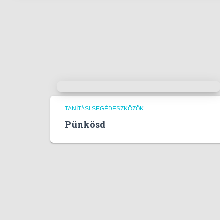
TANÍTÁSI SEGÉDESZKÖZÖK
Pünkösd