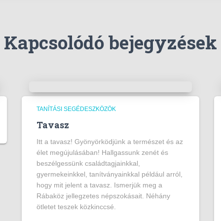
Kapcsolódó bejegyzések
TANÍTÁSI SEGÉDESZKÖZÖK
Tavasz
Itt a tavasz! Gyönyörködjünk a természet és az
élet megújulásában! Hallgassunk zenét és
beszélgessünk családtagjainkkal,
gyermekeinkkel, tanítványainkkal például arról,
hogy mit jelent a tavasz. Ismerjük meg a
Rábaköz jellegzetes népszokásait. Néhány
ötletet teszek közkinccsé.