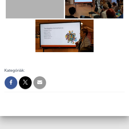
L
Á
S
A
Kategóriák: