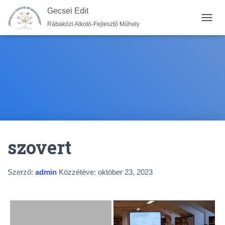
Gecsei Edit
Rábaközi Alkotó-Fejlesztő Műhely
N
A
V
I
G
Á
C
I
Ó
B
E
-
szovert
/
K
I
K
Szerző:
admin
Közzétéve:
október 23, 2023
A
P
C
S
O