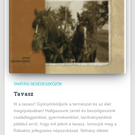
TANÍTÁSI SEGÉDESZKÖZÖK
Tavasz
Itt a tavasz! Gyönyörködjünk a természet és az élet
megújulásában! Hallgassunk zenét és beszélgessünk
családtagjainkkal, gyermekeinkkel, tanítványainkkal
például arról, hogy mit jelent a tavasz. Ismerjük meg a
Rábaköz jellegzetes népszokásait. Néhány ötletet