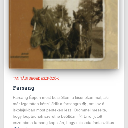
TANÍTÁSI SEGÉDESZKÖZÖK
Farsang
Farsang Éppen most beszéltem a kisunokámmal, aki
már izgatottan készülődik a farsangra 🎭, ami az ő
iskolájukban most pénteken lesz. Örömmel mesélte,
hogy leopárdnak szeretne beöltözni.🐆 Erről jutott
eszembe a farsang kapcsán, hogy micsoda fantasztikus