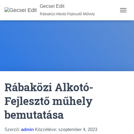
Gecsei Edit
Rábaközi Alkotó-Fejlesztő Műhely
N
A
V
I
G
Á
C
I
Ó
B
E
-
Rábaközi Alkotó-
/
K
I
Fejlesztő műhely
K
A
bemutatása
P
C
S
O
Szerző:
admin
Közzétéve:
szeptember 4, 2023