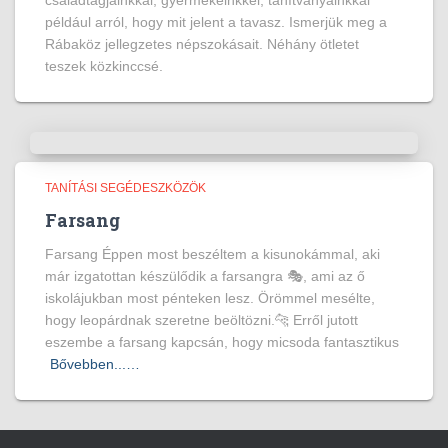
családtagjainkkal, gyermekeinkkel, tanítványainkkal
például arról, hogy mit jelent a tavasz. Ismerjük meg a
Rábaköz jellegzetes népszokásait. Néhány ötletet
teszek közkinccsé.
TANÍTÁSI SEGÉDESZKÖZÖK
Farsang
Farsang Éppen most beszéltem a kisunokámmal, aki
már izgatottan készülődik a farsangra 🎭, ami az ő
iskolájukban most pénteken lesz. Örömmel mesélte,
hogy leopárdnak szeretne beöltözni.🐆 Erről jutott
eszembe a farsang kapcsán, hogy micsoda fantasztikus
Bővebben...…