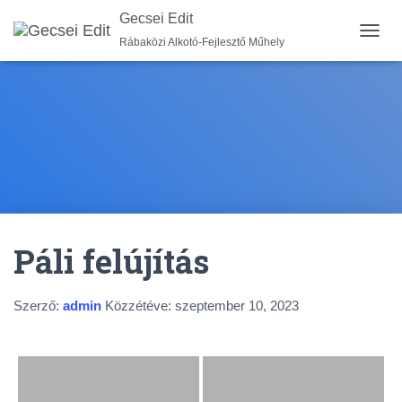
Gecsei Edit
Rábaközi Alkotó-Fejlesztő Műhely
N
A
V
I
G
Á
C
I
Ó
B
E
-
Páli felújítás
/
K
I
K
Szerző:
admin
Közzétéve:
szeptember 10, 2023
A
P
C
S
O