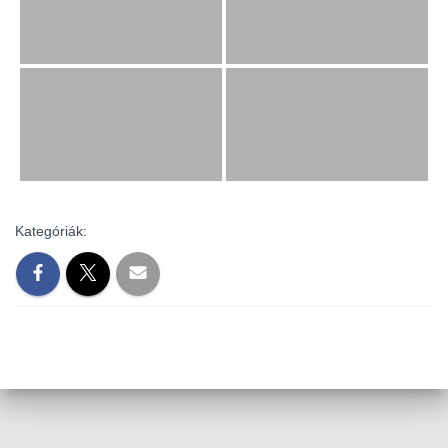
L
Á
S
A
Kategóriák: