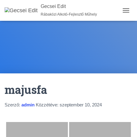
Gecsei Edit
Rábaközi Alkotó-Fejlesztő Műhely
N
A
V
I
G
Á
C
I
Ó
B
E
-
majusfa
/
K
I
K
Szerző:
admin
Közzétéve:
szeptember 10, 2024
A
P
C
S
O