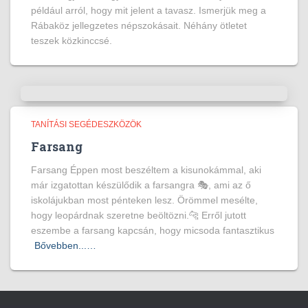
például arról, hogy mit jelent a tavasz. Ismerjük meg a
Rábaköz jellegzetes népszokásait. Néhány ötletet
teszek közkinccsé.
TANÍTÁSI SEGÉDESZKÖZÖK
Farsang
Farsang Éppen most beszéltem a kisunokámmal, aki
már izgatottan készülődik a farsangra 🎭, ami az ő
iskolájukban most pénteken lesz. Örömmel mesélte,
hogy leopárdnak szeretne beöltözni.🐆 Erről jutott
eszembe a farsang kapcsán, hogy micsoda fantasztikus
Bővebben...…