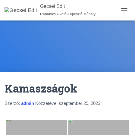
Gecsei Edit
Rábaközi Alkotó-Fejlesztő Műhely
N
A
V
I
G
Á
C
I
Ó
B
E
-
Kamaszságok
/
K
I
K
Szerző:
admin
Közzétéve:
szeptember 29, 2023
A
P
C
S
O