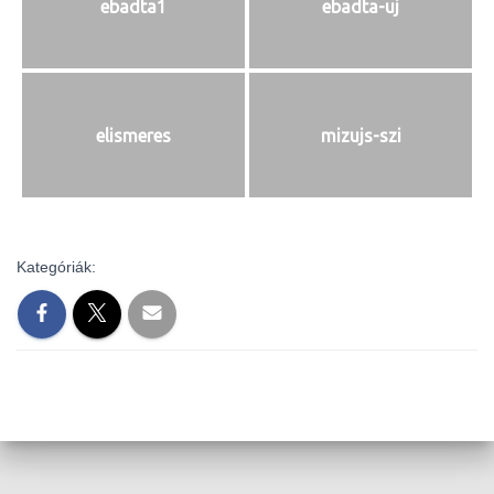
L
ebadta1
ebadta-uj
Á
S
A
elismeres
mizujs-szi
Kategóriák: