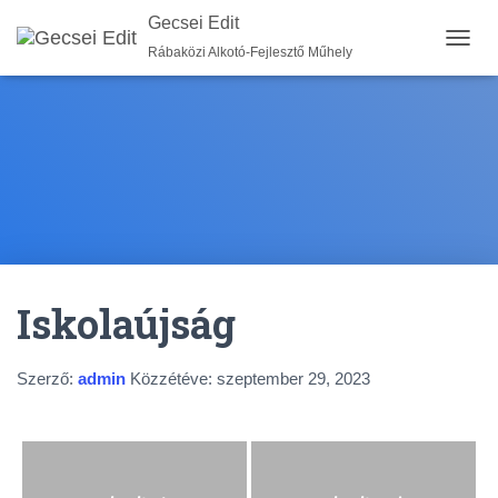
Gecsei Edit
Rábaközi Alkotó-Fejlesztő Műhely
N
A
V
I
G
Á
C
I
Ó
B
E
-
Iskolaújság
/
K
I
K
Szerző:
admin
Közzétéve:
szeptember 29, 2023
A
P
C
S
O