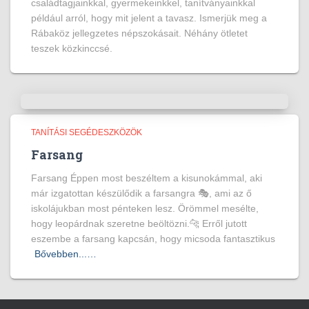
családtagjainkkal, gyermekeinkkel, tanítványainkkal
például arról, hogy mit jelent a tavasz. Ismerjük meg a
Rábaköz jellegzetes népszokásait. Néhány ötletet
teszek közkinccsé.
TANÍTÁSI SEGÉDESZKÖZÖK
Farsang
Farsang Éppen most beszéltem a kisunokámmal, aki
már izgatottan készülődik a farsangra 🎭, ami az ő
iskolájukban most pénteken lesz. Örömmel mesélte,
hogy leopárdnak szeretne beöltözni.🐆 Erről jutott
eszembe a farsang kapcsán, hogy micsoda fantasztikus
Bővebben...…