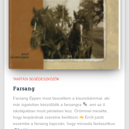
TANÍTÁSI SEGÉDESZKÖZÖK
Farsang
Farsang Éppen most beszéltem a kisunokámmal, aki
már izgatottan készülődik a farsangra
, ami az ő
iskolájukban most pénteken lesz. Örömmel mesélte,
hogy leopárdnak szeretne beöltözni.
Erről jutott
eszembe a farsang kapcsán, hogy micsoda fantasztikus