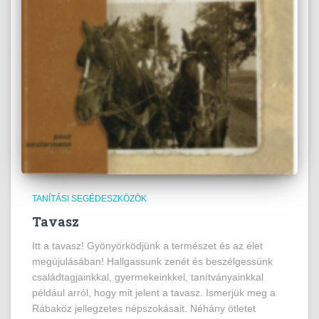
TANÍTÁSI SEGÉDESZKÖZÖK
Tavasz
Itt a tavasz! Gyönyörködjünk a természet és az élet
megújulásában! Hallgassunk zenét és beszélgessünk
családtagjainkkal, gyermekeinkkel, tanítványainkkal
például arról, hogy mit jelent a tavasz. Ismerjük meg a
Rábaköz jellegzetes népszokásait. Néhány ötletet