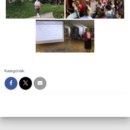
L
Á
S
A
Kategóriák: