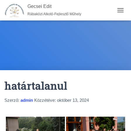
Gecsei Edit
Rábaközi Alkotó-Fejlesztő Műhely
N
A
V
I
G
Á
C
I
Ó
B
E
-
határtalanul
/
K
I
K
Szerző:
admin
Közzétéve:
október 13, 2024
A
P
C
S
O