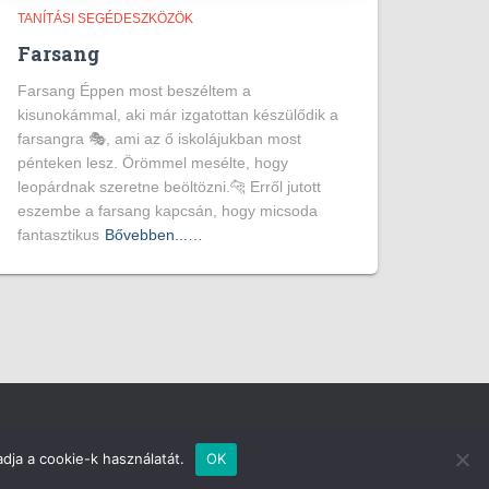
TANÍTÁSI SEGÉDESZKÖZÖK
Farsang
Farsang Éppen most beszéltem a
kisunokámmal, aki már izgatottan készülődik a
farsangra 🎭, ami az ő iskolájukban most
pénteken lesz. Örömmel mesélte, hogy
leopárdnak szeretne beöltözni.🐆 Erről jutott
eszembe a farsang kapcsán, hogy micsoda
fantasztikus
Bővebben...…
Hestia | Fejlesztő:
ThemeIsle
dja a cookie-k használatát.
OK