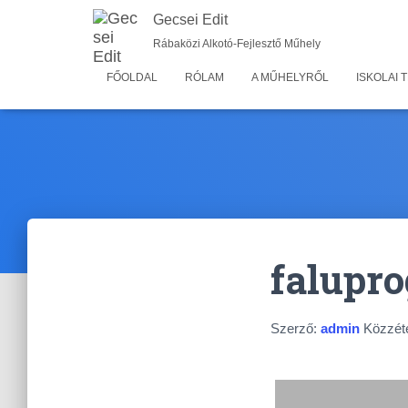
Gecsei Edit
Rábaközi Alkotó-Fejlesztő Műhely
FŐOLDAL
RÓLAM
A MŰHELYRŐL
ISKOLAI
falupr
Szerző:
admin
Közzét