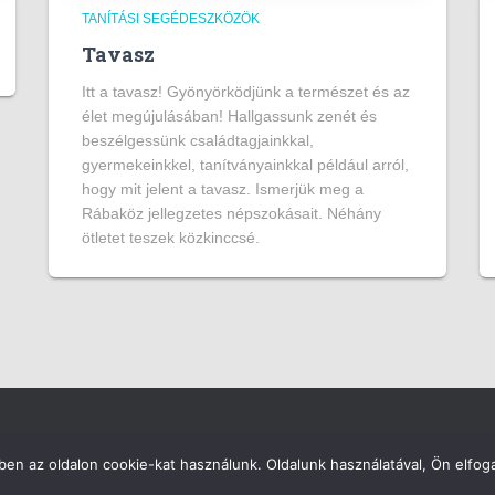
TANÍTÁSI SEGÉDESZKÖZÖK
Tavasz
Itt a tavasz! Gyönyörködjünk a természet és az
élet megújulásában! Hallgassunk zenét és
beszélgessünk családtagjainkkal,
gyermekeinkkel, tanítványainkkal például arról,
hogy mit jelent a tavasz. Ismerjük meg a
Rábaköz jellegzetes népszokásait. Néhány
ötletet teszek közkinccsé.
en az oldalon cookie-kat használunk. Oldalunk használatával, Ön elfoga